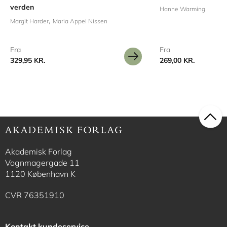
verden
Hanne Warming
Margit Harder
Maria Appel Nissen
Fra
Fra
329,95 KR.
269,00 KR.
Akademisk Forlag
Vognmagergade 11
1120 København K
CVR 76351910
Kontakt kundeservice