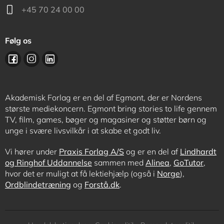
+45 70 24 00 00
Følg os
Akademisk Forlag er en del af Egmont, der er Nordens
største mediekoncern. Egmont bring stories to life gennem
TV, film, games, bøger og magasiner og støtter børn og
unge i svære livsvilkår i at skabe et godt liv.
Vi hører under
Praxis Forlag A/S
og er en del af
Lindhardt
og Ringhof Uddannelse
sammen med
Alinea
,
GoTutor
,
hvor det er muligt at få lektiehjælp (også i
Norge
),
Ordblindetræning
og
Forstå.dk
.