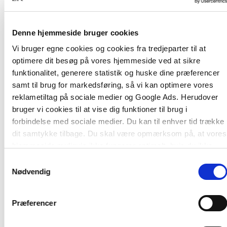
der vil være brug for i fremtidens skole.
Forfatterne er forskere og undervisere med en
Denne hjemmeside bruger cookies
forskningsrelateret tilgang til, hvad der har og bør
Vi bruger egne cookies og cookies fra tredjeparter til at
have betydning i skolen:
optimere dit besøg på vores hjemmeside ved at sikre
Simon Axø, Svend Brinkmann, David Bugge,
funktionalitet, generere statistik og huske dine præferencer
Johannes Fibiger, Steen Hildebrandt, Charlotte
samt til brug for markedsføring, så vi kan optimere vores
Højholt, Elsebeth Jensen, Preben Olund Kirkegaard,
reklametiltag på sociale medier og Google Ads. Herudover
Hanne Knudsen, Dorte Kousholt, John Benedicto
bruger vi cookies til at vise dig funktioner til brug i
Krejsler, Jens Erik Kristensen, Hilmar Dyrborg
forbindelse med sociale medier. Du kan til enhver tid trække
Laursen, Ole Løw, Stinus Storm Mikkelsen, Lisa
dit samtykke tilbage. Du skal være opmærksom på, at vores
Rosén Rasmussen, Else Skibsted, Dion Sommer,
hjemmeside muligvis ikke fungerer optimalt, hvis du ikke
Pia Søltoft og Alexander von Oettingen.
accepterer cookies eller tilbagetrækker et samtykke.
Samtykkevalg
Nødvendig
Med forord af Per Schultz Jørgensen.
Præferencer