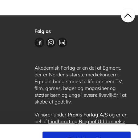
Følg os
Akademisk Forlag er en del af Egmont,
der er Nordens største mediekoncern.
Egmont bring stories to life gennem TV,
film, games, bøger og magasiner og
støtter børn og unge i svære livsvilkår i at
skabe et godt liv.
Vi hører under
Praxis Forlag A/S
og er en
del af
Lindhardt og Ringhof Uddannelse
sammen med
Alinea
,
GoTutor
, hvor det er
muligt at få lektiehjælp (også i
Norge
),