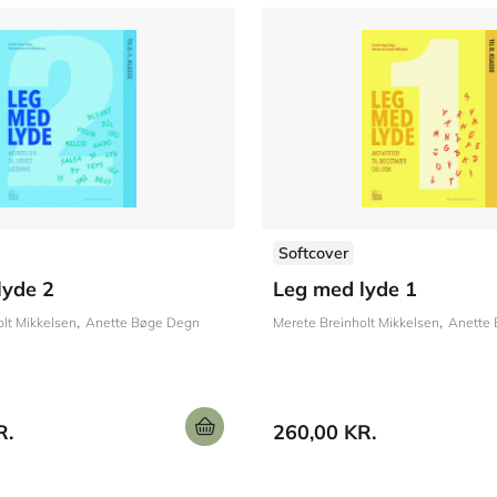
Softcover
lyde 2
Leg med lyde 1
lt Mikkelsen
an Rohde
Anja Lea Olsen
Anette Bøge Degn
Mette-Maria Rydén
Merete Breinholt Mikkelsen
Birgit Dilling Jandorf
Kirsten Friis 
Anette
R.
260,00 KR.