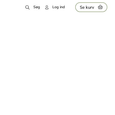
Se kurv
Søg
Log ind