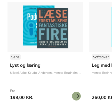
Serie
Softcover
Lyst og læring
Leg med 
Mikkel Aslak Koudal Andersen
Merete Brudholm
Pernille Sørensen
Merete Breinho
Lili
Fra
199,00 KR.
260,00 K