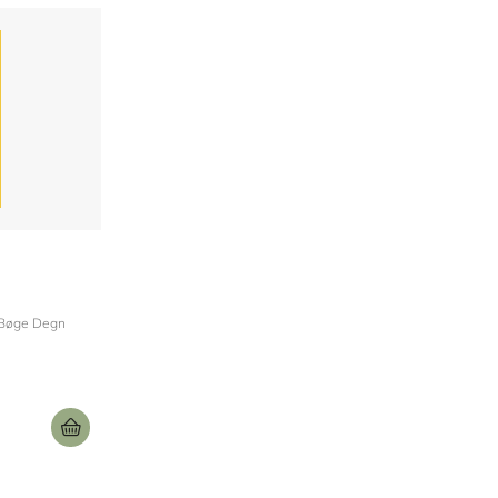
Larsen
 Bøge Degn
Adrian Rau Bull
Helle Hillebrandt
Trine Trentemøller
Anette Søndergaar