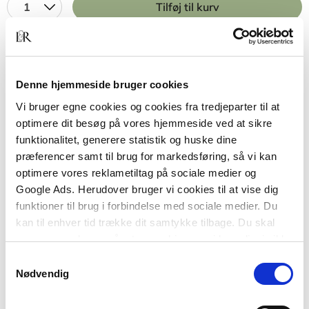
1
Tilføj til kurv
BESKRIVELSE
YDERLIGERE INFO
Denne hjemmeside bruger cookies
Vi bruger egne cookies og cookies fra tredjeparter til at
Hvad gør, at nogle af os får stress, mens andre
optimere dit besøg på vores hjemmeside ved at sikre
ikke bliver ramt? Hvorfor har nogle mennesker det
funktionalitet, generere statistik og huske dine
bedst, når de arbejder, men frygter fritid og ferier?
præferencer samt til brug for markedsføring, så vi kan
Hvorfor skal andre have meget ro og tid for sig
optimere vores reklametiltag på sociale medier og
selv for ikke at blive stressede? Hvorfor er stress i
Google Ads. Herudover bruger vi cookies til at vise dig
det hele taget så udbredt? Er det bare en del af
funktioner til brug i forbindelse med sociale medier. Du
vores kultur?
kan til enhver tid trække dit samtykke tilbage. Du skal
Bogen giver dig indsigt i de mekanismer, der gør,
være opmærksom på, at vores hjemmeside muligvis ikke
at vi mennesker 'går ned med stress'. Samtidig får
fungerer optimalt, hvis du ikke accepterer cookies eller
Samtykkevalg
du gode råd til, hvordan du kommer tilbage på
tilbagetrækker et samtykke.
Nødvendig
sporet, hvis du alligevel bliver ramt.