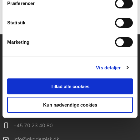
Præferencer
Statistik
Marketing
Akademisk Forlag
Vognmagergade 11
Vis detaljer
1120 København K
CVR 76351910
Tillad alle cookies
Kontakt kundeservice
Kun nødvendige cookies
Mandag-fredag: kl. 10-15
+45 70 23 40 80
info@akademisk.dk