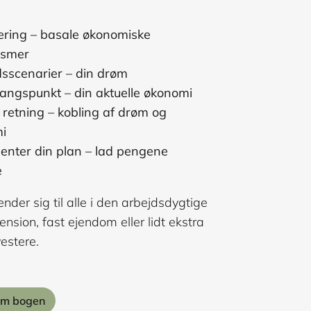
ering – basale økonomiske
ismer
dsscenarier – din drøm
angspunkt – din aktuelle økonomi
 retning – kobling af drøm og
i
enter din plan – lad pengene
e
der sig til alle i den arbejdsdygtige
nsion, fast ejendom eller lidt ekstra
estere.
om bogen