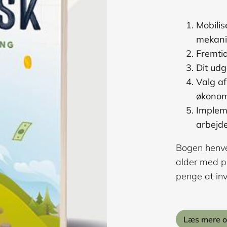
Mobilis
mekan
Fremti
Dit udg
Valg af
økonom
Implem
arbejd
Bogen henven
alder med pe
penge at inv
Læs mere 