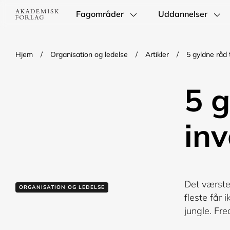
Fagområder
Uddannelser
Main
navigation
Hjem
/
Organisation og ledelse
/
Artikler
/
5 gyldne råd 
5 g
inv
Det værste
ORGANISATION OG LEDELSE
fleste får
jungle. Fre