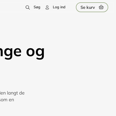
Se kurv
Søg
Log ind
enge og
Men langt de
 som en