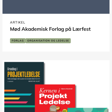
ARTIKEL
Mød Akademisk Forlag på Lærfest
FORLAG
ORGANISATION OG LEDELSE
PSYKOLOGI OG PERSONLIG UDVIKLING
SKOLE OG LÆRING