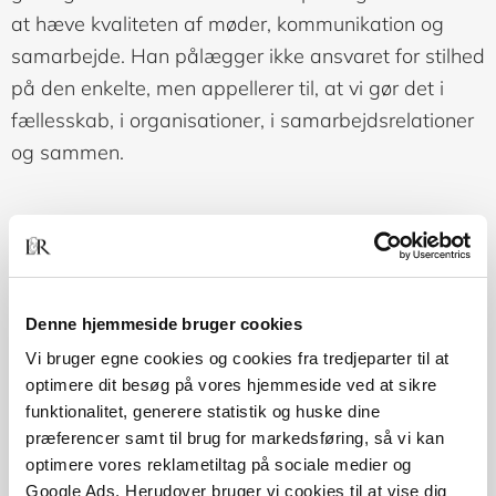
at hæve kvaliteten af møder, kommunikation og
samarbejde. Han pålægger ikke ansvaret for stilhed
på den enkelte, men appellerer til, at vi gør det i
fællesskab, i organisationer, i samarbejdsrelationer
og sammen.
Denne hjemmeside bruger cookies
Vi bruger egne cookies og cookies fra tredjeparter til at
optimere dit besøg på vores hjemmeside ved at sikre
funktionalitet, generere statistik og huske dine
præferencer samt til brug for markedsføring, så vi kan
DEL ARTIKLEN
optimere vores reklametiltag på sociale medier og
Google Ads. Herudover bruger vi cookies til at vise dig
F
FACEBOOK
M
MAIL
L
LINKEDIN