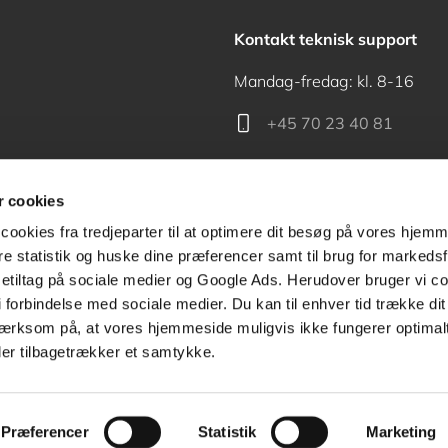
Kontakt teknisk support
Mandag-fredag: kl. 8-16
+45 70 23 40 81
support@akademisk.dk
 cookies
cookies fra tredjeparter til at optimere dit besøg på vores hjem
ere statistik og huske dine præferencer samt til brug for markedsf
tiltag på sociale medier og Google Ads. Herudover bruger vi coo
Kontakt receptionen
g i forbindelse med sociale medier. Du kan til enhver tid trække d
ærksom på, at vores hjemmeside muligvis ikke fungerer optimalt
+45 70 24 00 00
ler tilbagetrækker et samtykke.
Præferencer
Statistik
Marketing