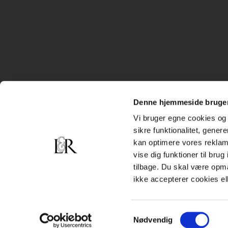
Denne hjemmeside bruger
Vi bruger egne cookies og 
sikre funktionalitet, gener
kan optimere vores reklame
vise dig funktioner til bru
tilbage. Du skal være opm
ikke accepterer cookies el
Samtykkevalg
Nødvendig
Subfooter
Handelsbetingelser
Cookiepolitik
Persondatapolitik