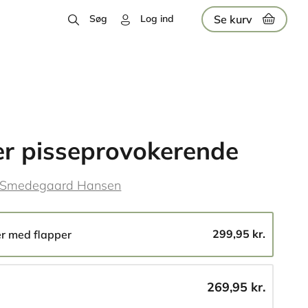
Se kurv
Søg
Log ind
er pisseprovokerende
 Smedegaard Hansen
299,95 kr.
er med flapper
269,95 kr.