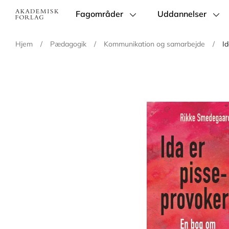
Fagområder
Uddannelser
Main
navigation
Hjem
/
Pædagogik
/
Kommunikation og samarbejde
/
I