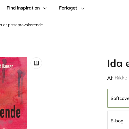
Find inspiration
Forlaget
da er pisseprovokerende
Ida 
Rikke
Af
Softcov
E-bog