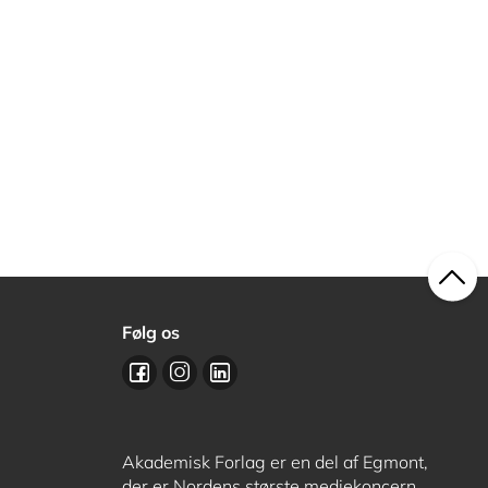
Følg os
Akademisk Forlag er en del af Egmont,
der er Nordens største mediekoncern.