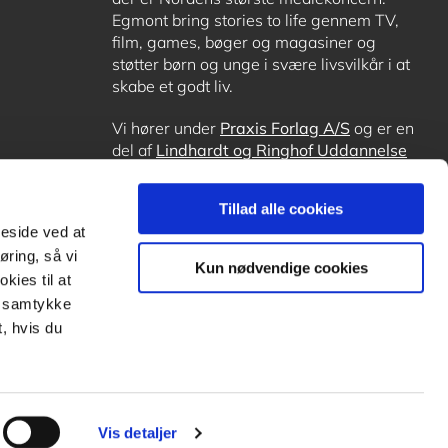
Egmont bring stories to life gennem TV,
film, games, bøger og magasiner og
støtter børn og unge i svære livsvilkår i at
skabe et godt liv.
Vi hører under
Praxis Forlag A/S
og er en
del af
Lindhardt og Ringhof Uddannelse
sammen med
Alinea
,
GoTutor
, hvor det er
muligt at få lektiehjælp (også i
Norge
),
Tillad alle cookies
Ordblindetræning
og
Forstå.dk
.
meside ved at
øring, så vi
Kun nødvendige cookies
kies til at
it samtykke
, hvis du
Vis detaljer
Subfooter