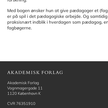
Med bogen ønsker hun at give pædagoger et (fag)s
er på spil i det pædagogiske arbejde. Og samtidi
praksisnært indblik i hverdagen som pædagog, end
fagbøgerne.
Akademisk Forlag
Vognmagergade 11
1120 København K
CVR 76351910