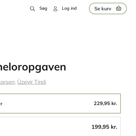
Se kurv
Søg
Log ind
heloropgaven
Larsen
Üzeyir Tireli
229,95 kr.
er
199,95 kr.