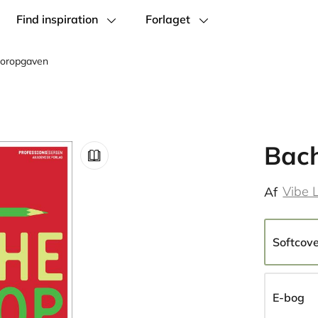
Find inspiration
Forlaget
loropgaven
Bac
Vibe 
Af
Softcov
E-bog