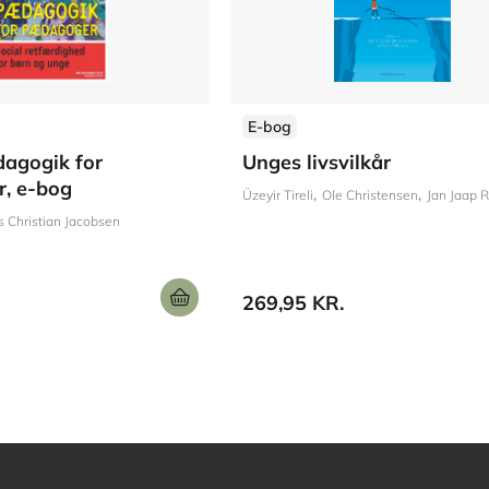
E-bog
dagogik for
Unges livsvilkår
, e-bog
Üzeyir Tireli
Ole Christensen
Jan Jaap Ro
s Christian Jacobsen
269,95 KR.