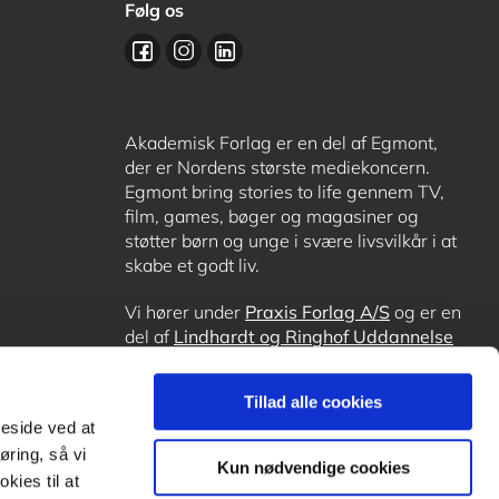
Følg os
Akademisk Forlag er en del af Egmont,
der er Nordens største mediekoncern.
Egmont bring stories to life gennem TV,
film, games, bøger og magasiner og
støtter børn og unge i svære livsvilkår i at
skabe et godt liv.
Vi hører under
Praxis Forlag A/S
og er en
del af
Lindhardt og Ringhof Uddannelse
sammen med
Alinea
,
GoTutor
, hvor det er
muligt at få lektiehjælp (også i
Norge
),
Tillad alle cookies
Ordblindetræning
og
Forstå.dk
.
meside ved at
øring, så vi
Kun nødvendige cookies
kies til at