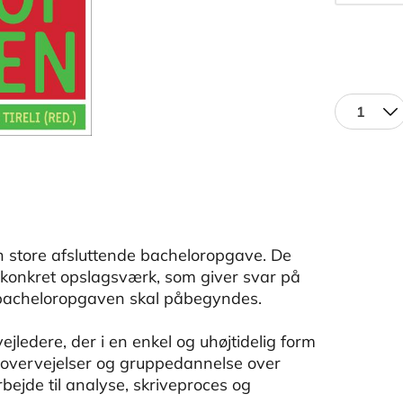
1
n store afsluttende bacheloropgave. De
 konkret opslagsværk, som giver svar på
r bacheloropgaven skal påbegyndes.
jledere, der i en enkel og uhøjtidelig form
de overvejelser og gruppedannelse over
bejde til analyse, skriveproces og