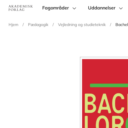
Fagområder
Uddannelser
Main
navigation
Hjem
/
Pædagogik
/
Vejledning og studieteknik
/
Bache