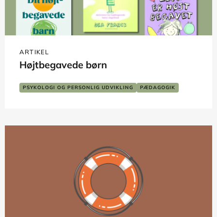
ARTIKEL
Højtbegavede børn
PSYKOLOGI OG PERSONLIG UDVIKLING
PÆDAGOGIK
SKOLE OG LÆRING