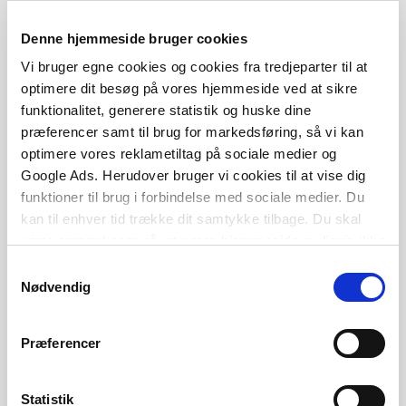
hvor noget gik galt.
Denne hjemmeside bruger cookies
Min erfaring er, at når barnet først er i
Vi bruger egne cookies og cookies fra tredjeparter til at
ro, føler sig set, hørt og forstået, er det
optimere dit besøg på vores hjemmeside ved at sikre
funktionalitet, generere statistik og huske dine
ofte i stand til at sætte ord på
præferencer samt til brug for markedsføring, så vi kan
situationen, i stand til at lytte til mit
optimere vores reklametiltag på sociale medier og
perspektiv, og vi kan komme videre
Google Ads. Herudover bruger vi cookies til at vise dig
sammen på en god måde.
funktioner til brug i forbindelse med sociale medier. Du
kan til enhver tid trække dit samtykke tilbage. Du skal
være opmærksom på, at vores hjemmeside muligvis ikke
fungerer optimalt, hvis du ikke accepterer cookies eller
Vi må være opmærksomme på, at vi selv påvirker
Samtykkevalg
tilbagetrækker et samtykke.
Nødvendig
børn med vores måde at være på. Derfor har vi et
ansvar for den stemning, som vi bringer med os ind
Præferencer
i et rum.
Statistik
Følelser i pædagogisk arbejde