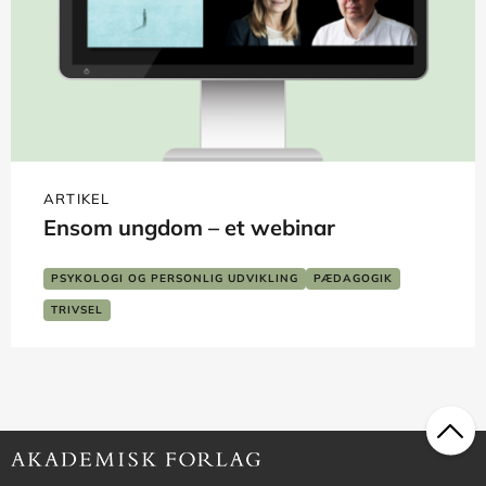
ARTIKEL
Ensom ungdom – et webinar
PSYKOLOGI OG PERSONLIG UDVIKLING
PÆDAGOGIK
SKOLE OG LÆRING
TVÆRFAGLIGT
TRIVSEL