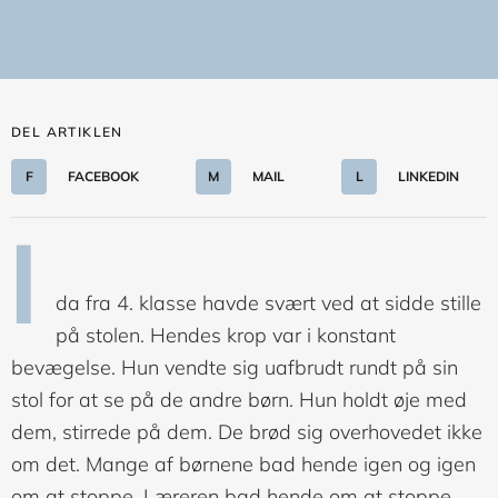
DEL ARTIKLEN
F
FACEBOOK
M
MAIL
L
LINKEDIN
I
da fra 4. klasse havde svært ved at sidde stille
på stolen. Hendes krop var i konstant
bevægelse. Hun vendte sig uafbrudt rundt på sin
stol for at se på de andre børn. Hun holdt øje med
dem, stirrede på dem. De brød sig overhovedet ikke
om det. Mange af børnene bad hende igen og igen
om at stoppe. Læreren bad hende om at stoppe.