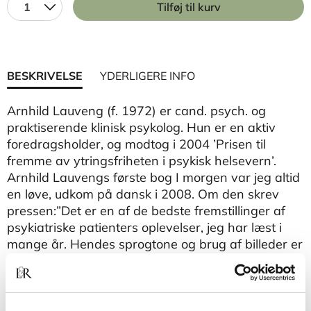
1
Tilføj til kurv
BESKRIVELSE
YDERLIGERE INFO
Arnhild Lauveng (f. 1972) er cand. psych. og
praktiserende klinisk psykolog. Hun er en aktiv
foredragsholder, og modtog i 2004 ’Prisen til
fremme av ytringsfriheten i psykisk helsevern’.
Arnhild Lauvengs første bog I morgen var jeg altid
en løve, udkom på dansk i 2008. Om den skrev
pressen:”Det er en af de bedste fremstillinger af
psykiatriske patienters oplevelser, jeg har læst i
mange år. Hendes sprogtone og brug af billeder er
eminent, og det er ikke mærkeligt, at hendes bog
er blevet oversat til en lang række sprog og har
skabt debat i Norge.”- Bo Møhl, Politiken