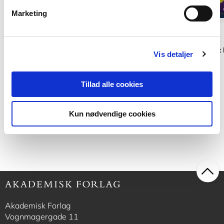
Marketing
Softcover
Softcover
I morgen var jeg altid en løve
Egentlig altid mest
Vis detaljer
Arnhild Lauveng
Arnhild Lauveng
Tillad alle cookies
Kun nødvendige cookies
269,00 KR.
329,00 KR.
Akademisk Forlag
Vognmagergade 11