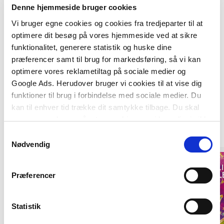
Denne hjemmeside bruger cookies
Vi bruger egne cookies og cookies fra tredjeparter til at
optimere dit besøg på vores hjemmeside ved at sikre
funktionalitet, generere statistik og huske dine
præferencer samt til brug for markedsføring, så vi kan
optimere vores reklametiltag på sociale medier og
Google Ads. Herudover bruger vi cookies til at vise dig
funktioner til brug i forbindelse med sociale medier. Du
Af samme forfatter
kan til enhver tid trække dit samtykke tilbage. Du skal
være opmærksom på, at vores hjemmeside muligvis ikke
fungerer optimalt, hvis du ikke accepterer cookies eller
Samtykkevalg
tilbagetrækker et samtykke.
Nødvendig
Præferencer
Statistik