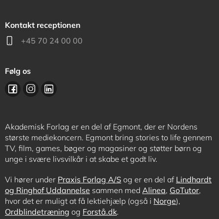
Kontakt receptionen
+45 70 24 00 00
Følg os
Akademisk Forlag er en del af Egmont, der er Nordens
største mediekoncern. Egmont bring stories to life gennem
TV, film, games, bøger og magasiner og støtter børn og
unge i svære livsvilkår i at skabe et godt liv.
Vi hører under
Praxis Forlag A/S
og er en del af
Lindhardt
og Ringhof Uddannelse
sammen med
Alinea
,
GoTutor
,
hvor det er muligt at få lektiehjælp (også i
Norge
),
Ordblindetræning
og
Forstå.dk
.