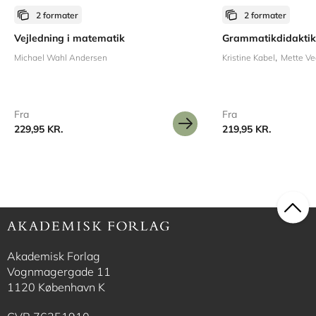
2 formater
2 formater
Vejledning i matematik
Grammatikdidaktik
Michael Wahl Andersen
Kristine Kabel
Mette Ve
Fra
Fra
229,95 KR.
219,95 KR.
Akademisk Forlag
Vognmagergade 11
1120 København K