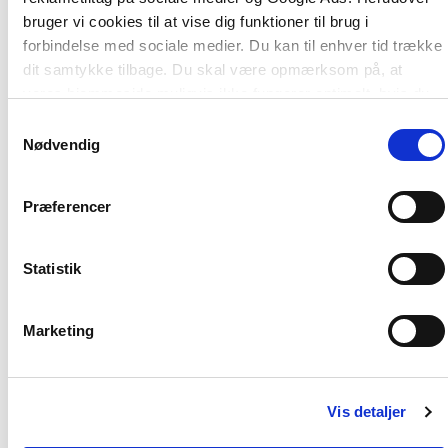
bruger vi cookies til at vise dig funktioner til brug i
forbindelse med sociale medier. Du kan til enhver tid trække
dit samtykke tilbage. Du skal være opmærksom på, at
vores hjemmeside muligvis ikke fungerer optimalt, hvis du
ikke accepterer cookies eller tilbagetrækker et samtykke.
Samtykkevalg
Nødvendig
Præferencer
Serie
2 formater
Statistik
Didaktikserien
Læseforståelsens fa
Solveig-Alma Halaas Lyster
Dorthe Carlsen
Jens Jørgen Hansen
Merete Brudholm
Michael W
Perni
Marketing
Fra
Fra
179,95 KR.
269,95 KR.
Vis detaljer