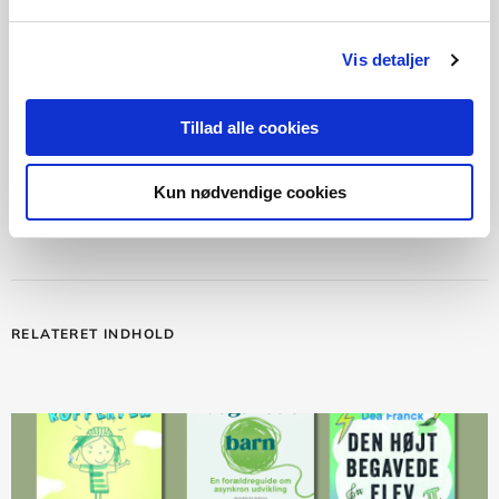
arbejdshukommelsen testes, og disse elever vil
altså ofte have en stærkere visuel profil (Gathercole
Vis detaljer
& Alloway 2016: 56).
Tillad alle cookies
DEL ARTIKLEN
Kun nødvendige cookies
F
FACEBOOK
M
MAIL
L
LINKEDIN
RELATERET INDHOLD