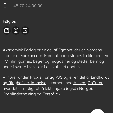
+45 70 24 00 00
Følg os
Akademisk Forlag er en del af Egmont, der er Nordens
største mediekoncern. Egmont bring stories to life gennem
TV, film, games, bøger og magasiner og støtter børn og
unge i svære livsvilkår i at skabe et godt liv.
Vi hører under
Praxis Forlag A/S
og er en del af
Lindhardt
og Ringhof Uddannelse
sammen med
Alinea
,
GoTutor
,
hvor det er muligt at få lektiehjælp (også i
Norge
),
Ordblindetræning
og
Forstå.dk
.