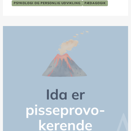
PSYKOLOGI OG PERSONLIG UDVIKLING
PÆDAGOGIK
SKOLE OG LÆRING