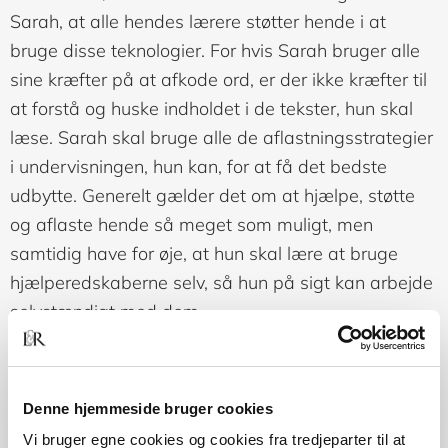
Sarah, at alle hendes lærere støtter hende i at
bruge disse teknologier. For hvis Sarah bruger alle
sine kræfter på at afkode ord, er der ikke kræfter til
at forstå og huske indholdet i de tekster, hun skal
læse. Sarah skal bruge alle de aflastningsstrategier
i undervisningen, hun kan, for at få det bedste
udbytte. Generelt gælder det om at hjælpe, støtte
og aflaste hende så meget som muligt, men
samtidig have for øje, at hun skal lære at bruge
hjælperedskaberne selv, så hun på sigt kan arbejde
selvstændigt med dem.
Den visuelle komponent af arbejdshukommelsen
bearbejder visuelle og rumlige input. Nogle elever
Denne hjemmeside bruger cookies
med dyslektiske vanskeligheder kæmper også med
Vi bruger egne cookies og cookies fra tredjeparter til at