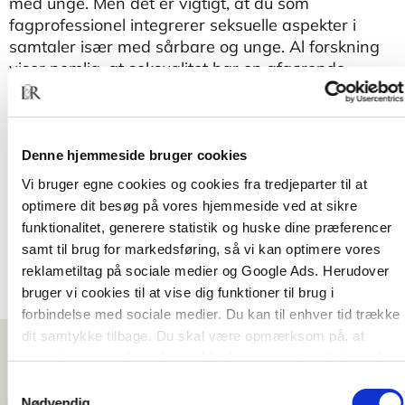
med unge. Men det er vigtigt, at du som
fagprofessionel integrerer seksuelle aspekter i
samtaler især med sårbare og unge. Al forskning
viser nemlig, at seksualitet har en afgørende
indflydelse på unges sundhed og trivsel.
Samtaler om sex og seksualitet
er en praktisk
håndbog, hvor teoretisk viden og konkrete metoder
Denne hjemmeside bruger cookies
understøttes af cases og eksempler. Hvert kapitel
Vi bruger egne cookies og cookies fra tredjeparter til at
afrundes med perspektiverende refleksionsøvelser.
optimere dit besøg på vores hjemmeside ved at sikre
funktionalitet, generere statistik og huske dine præferencer
samt til brug for markedsføring, så vi kan optimere vores
reklametiltag på sociale medier og Google Ads. Herudover
bruger vi cookies til at vise dig funktioner til brug i
forbindelse med sociale medier. Du kan til enhver tid trække
dit samtykke tilbage. Du skal være opmærksom på, at
vores hjemmeside muligvis ikke fungerer optimalt, hvis du
ikke accepterer cookies eller tilbagetrækker et samtykke.
Samtykkevalg
Nødvendig