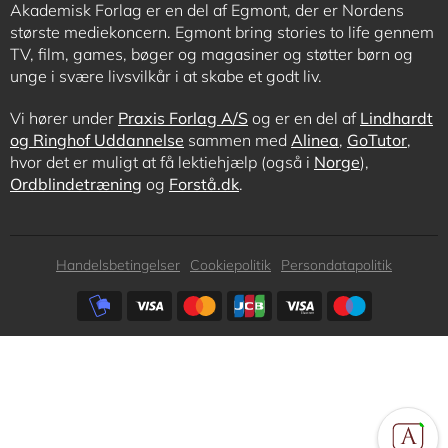
Akademisk Forlag er en del af Egmont, der er Nordens
største mediekoncern. Egmont bring stories to life gennem
TV, film, games, bøger og magasiner og støtter børn og
unge i svære livsvilkår i at skabe et godt liv.
Vi hører under
Praxis Forlag A/S
og er en del af
Lindhardt
og Ringhof Uddannelse
sammen med
Alinea
,
GoTutor
,
hvor det er muligt at få lektiehjælp (også i
Norge
),
Ordblindetræning
og
Forstå.dk
.
Subfooter
Handelsbetingelser
Cookiepolitik
Persondatapolitik
menu
Subfooter
payment
options