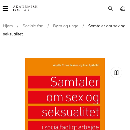
Main
navigation
Hjem
/
Sociale fag
/
Børn og unge
/
Samtaler om sex og
seksualitet