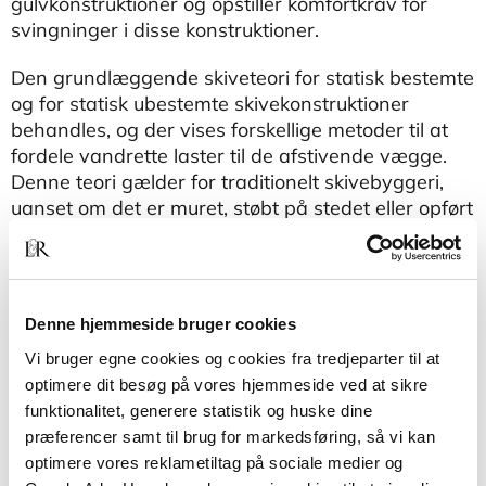
gulvkonstruktioner og opstiller komfortkrav for
svingninger i disse konstruktioner.
Den grundlæggende skiveteori for statisk bestemte
og for statisk ubestemte skivekonstruktioner
behandles, og der vises forskellige metoder til at
fordele vandrette laster til de afstivende vægge.
Denne teori gælder for traditionelt skivebyggeri,
uanset om det er muret, støbt på stedet eller opført
som elementbyggeri i beton- eller
letbetonelementer.
Optagelse af lodrette og vandrette kræfter på
Denne hjemmeside bruger cookies
bygninger behandles. De grundlæggende krav til
robusthed behandles og specielt forklares
Vi bruger egne cookies og cookies fra tredjeparter til at
hvorledes de udmøntes i skivebyggeri med
optimere dit besøg på vores hjemmeside ved at sikre
elementer.
funktionalitet, generere statistik og huske dine
præferencer samt til brug for markedsføring, så vi kan
Bogen afslutter med en gennemgang af
optimere vores reklametiltag på sociale medier og
Bygningsreglementets regler for Redegørelse for