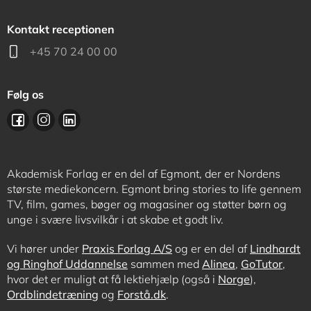
Kontakt receptionen
+45 70 24 00 00
Følg os
Akademisk Forlag er en del af Egmont, der er Nordens
største mediekoncern. Egmont bring stories to life gennem
TV, film, games, bøger og magasiner og støtter børn og
unge i svære livsvilkår i at skabe et godt liv.
Vi hører under
Praxis Forlag A/S
og er en del af
Lindhardt
og Ringhof Uddannelse
sammen med
Alinea
,
GoTutor
,
hvor det er muligt at få lektiehjælp (også i
Norge
),
Ordblindetræning
og
Forstå.dk
.