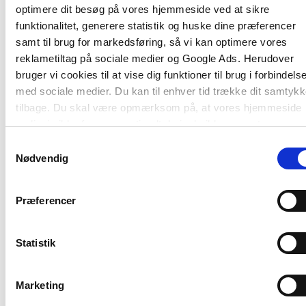
optimere dit besøg på vores hjemmeside ved at sikre
funktionalitet, generere statistik og huske dine præferencer
samt til brug for markedsføring, så vi kan optimere vores
reklametiltag på sociale medier og Google Ads. Herudover
bruger vi cookies til at vise dig funktioner til brug i forbindels
med sociale medier. Du kan til enhver tid trække dit samtyk
tilbage. Du skal være opmærksom på, at vores hjemmeside
Serie
2 formater
muligvis ikke fungerer optimalt, hvis du ikke accepterer
Lyst og læring
Dyskalkuli og andre
cookies eller tilbagetrækker et samtykke.
Samtykkevalg
matematikvanskeligheder
Mikkel Aslak Koudal An
Nødvendig
Adrian Rau Bull
Helle Hillebrandt
Trine Trentemøller
Præferencer
Fra
Fra
239,95 KR.
199,00 KR.
Statistik
Marketing