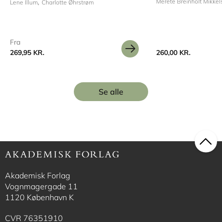
Merete Breinholt Mikkel
Lene Illum
Charlotte Øhrstrøm
Fra
269,95 KR.
260,00 KR.
Se alle
Akademisk Forlag
Vognmagergade 11
1120 København K
CVR 76351910