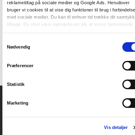
med at implementere den nye styrkede læreplan.
reklametiltag på sociale medier og Google Ads. Herudover
Forfatteren giver sine bud på et bredt
bruger vi cookies til at vise dig funktioner til brug i forbindels
læringsbegreb og på, hvordan begrebet
med sociale medier. Du kan til enhver tid trække dit samtyk
læringsmiljø kan defineres og forstås i en
tilbage. Du skal være opmærksom på, at vores hjemmeside
dagtilbudskontekst. Derudover får læseren
muligvis ikke fungerer optimalt, hvis du ikke accepterer
eksempler på, hvordan pædagoger kan udvikle og
cookies eller tilbagetrækker et samtykke.
Samtykkevalg
evaluere dagtilbuddets læringsmiljø.
Nødvendig
Præferencer
Statistik
Marketing
Akademisk Forlag
Vognmagergade 11
1120 København K
Vis detaljer
CVR 76351910