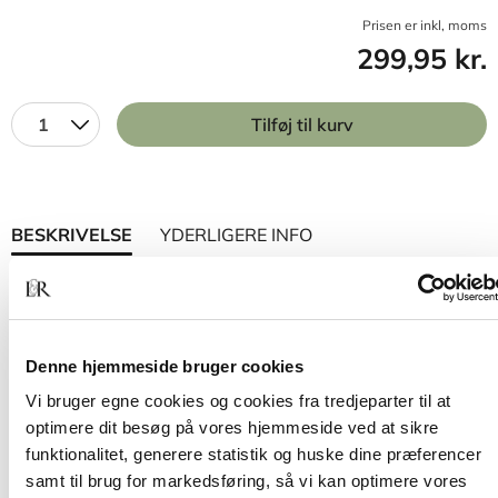
Prisen er inkl, moms
299,95 kr.
1
Tilføj til kurv
BESKRIVELSE
YDERLIGERE INFO
Pædagogen som leder af børnegrupper og
læringsmiljø
præsenterer strategier samt konkrete
metoder og værktøjer, der bidrager til, at
Denne hjemmeside bruger cookies
pædagogers ledelse af børnegrupper og
læringsmiljø lykkes, så børnene kommer trygt og
Vi bruger egne cookies og cookies fra tredjeparter til at
godt gennem nogle vigtige år af deres liv.
optimere dit besøg på vores hjemmeside ved at sikre
funktionalitet, generere statistik og huske dine præferencer
Anden udgave af bogen understøtter arbejdet
samt til brug for markedsføring, så vi kan optimere vores