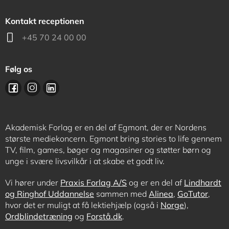
Kontakt receptionen
+45 70 24 00 00
Følg os
Akademisk Forlag er en del af Egmont, der er Nordens
største mediekoncern. Egmont bring stories to life gennem
TV, film, games, bøger og magasiner og støtter børn og
unge i svære livsvilkår i at skabe et godt liv.
Vi hører under
Praxis Forlag A/S
og er en del af
Lindhardt
og Ringhof Uddannelse
sammen med
Alinea
,
GoTutor
,
hvor det er muligt at få lektiehjælp (også i
Norge
),
Ordblindetræning
og
Forstå.dk
.