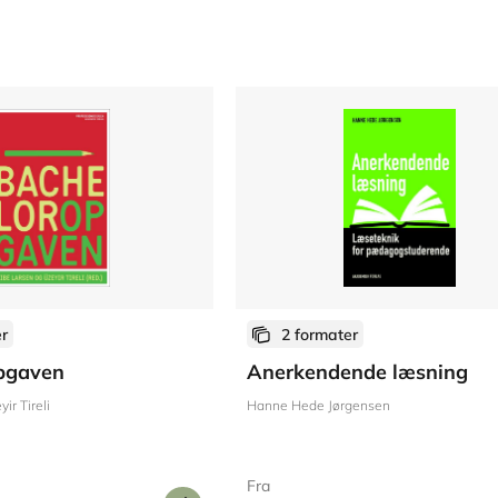
er
2 formater
pgaven
Anerkendende læsning
ir Tireli
Hanne Hede Jørgensen
Fra