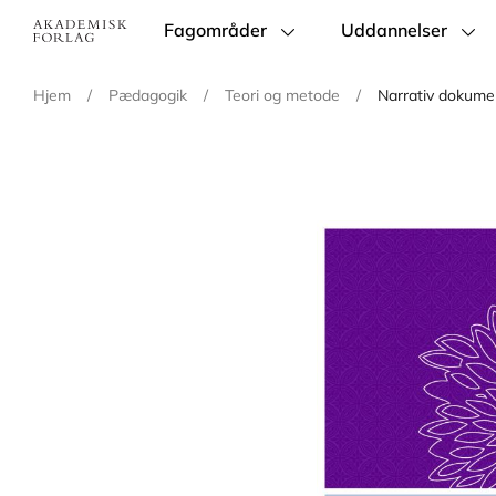
Fagområder
Uddannelser
Main
navigation
Hjem
/
Pædagogik
/
Teori og metode
/
Narrativ dokumen