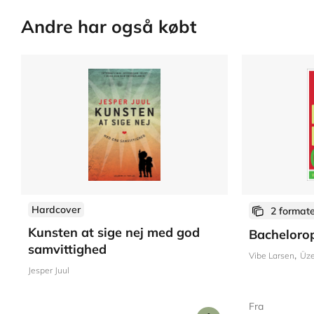
Andre har også købt
Hardcover
2 format
Kunsten at sige nej med god
Bacheloro
samvittighed
Vibe Larsen
Üzey
Jesper Juul
Fra