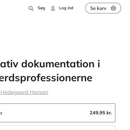
Se kurv
Søg
Log ind
ativ dokumentation i
ærdsprofessionerne
 Hedegaard Hansen
249,95 kr.
er