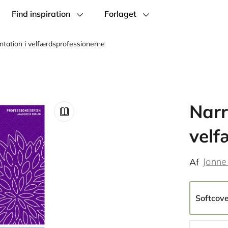
Find inspiration
Forlaget
tation i velfærdsprofessionerne
Narr
velf
Janne
Af
Softcov