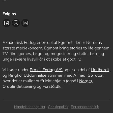
Følg os
Akademisk Forlag er en del af Egmont, der er Nordens
største mediekoncern. Egmont bring stories to life gennem
TV, film, games, bøger og magasiner og støtter børn og
unge i svære livsvilkår i at skabe et godt liv.
Vi hører under
Praxis Forlag A/S
og er en del af
Lindhardt
og Ringhof Uddannelse
sammen med
Alinea
,
GoTutor
,
hvor det er muligt at få lektiehjælp (også i
Norge
),
Ordblindetræning
og
Forstå.dk
.
Subfooter
Handelsbetingelser
Cookiepolitik
Persondatapolitik
menu