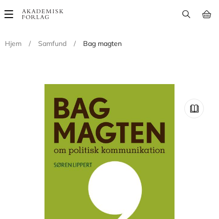
Main
navigation
Hjem
/
Samfund
/
Bag magten