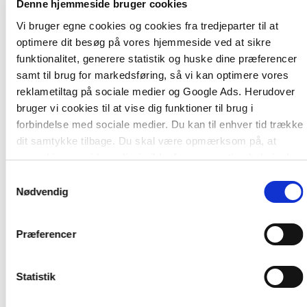
Denne hjemmeside bruger cookies
Vi bruger egne cookies og cookies fra tredjeparter til at
optimere dit besøg på vores hjemmeside ved at sikre
funktionalitet, generere statistik og huske dine præferencer
samt til brug for markedsføring, så vi kan optimere vores
Andre har også købt
reklametiltag på sociale medier og Google Ads. Herudover
bruger vi cookies til at vise dig funktioner til brug i
forbindelse med sociale medier. Du kan til enhver tid trække
dit samtykke tilbage. Du skal være opmærksom på, at
vores hjemmeside muligvis ikke fungerer optimalt, hvis du
ikke accepterer cookies eller tilbagetrækker et samtykke.
Samtykkevalg
Nødvendig
Præferencer
Softcover
Statistik
Samfundsvidenskab som virker
Bent Flyvbjerg