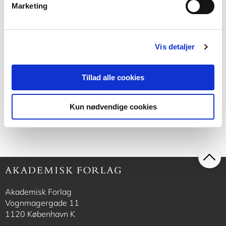
Marketing
Softcover med flapper
Anvisning 115: Stability of plate
structures
Vis detaljer
Klavs Feilberg Hansen
Mogens Buhelt
Tillad alle cookies
200,00 KR.
Kun nødvendige cookies
Akademisk Forlag
Vognmagergade 11
1120 København K