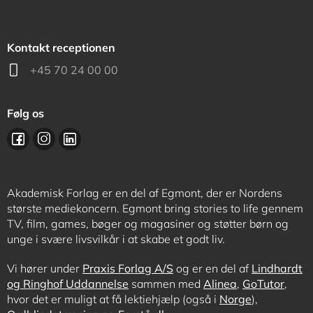
Kontakt receptionen
+45 70 24 00 00
Følg os
Akademisk Forlag er en del af Egmont, der er Nordens
største mediekoncern. Egmont bring stories to life gennem
TV, film, games, bøger og magasiner og støtter børn og
unge i svære livsvilkår i at skabe et godt liv.
Vi hører under
Praxis Forlag A/S
og er en del af
Lindhardt
og Ringhof Uddannelse
sammen med
Alinea
,
GoTutor
,
hvor det er muligt at få lektiehjælp (også i
Norge
),