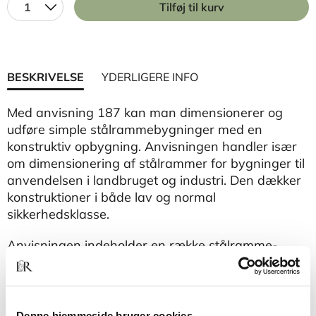
1
Tilføj til kurv
BESKRIVELSE
YDERLIGERE INFO
Med anvisning 187 kan man dimensionerer og
udføre simple stålrammebygninger med en
konstruktiv opbygning. Anvisningen handler især
om dimensionering af stålrammer for bygninger til
anvendelsen i landbruget og industri. Den dækker
konstruktioner i både lav og normal
sikkerhedsklasse.
Anvisningen indeholder en række stålramme-,
åse- og vindgittertabeller samt en række
detaljetegninger.
Rettelser til tabel 1 og 2 er placeret med links
bagest i pdf'en.
Denne hjemmeside bruger cookies