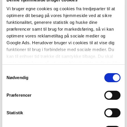
Vi bruger egne cookies og cookies fra tredjeparter til at
optimere dit besøg på vores hjemmeside ved at sikre
funktionalitet, generere statistik og huske dine
præferencer samt til brug for markedsføring, så vi kan
optimere vores reklametiltag på sociale medier og
Google Ads. Herudover bruger vi cookies til at vise dig
funktioner til brug i forbindelse med sociale medier. Du
kan til enhver tid trække dit samtykke tilbage. Du skal
Af samme forfatter
være opmærksom på, at vores hjemmeside muligvis ikke
fungerer optimalt, hvis du ikke accepterer cookies eller
Samtykkevalg
tilbagetrækker et samtykke.
Nødvendig
Præferencer
Statistik