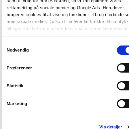
samt til brug for markedsføring, så vi kan optimere vores
reklametiltag på sociale medier og Google Ads. Herudover
bruger vi cookies til at vise dig funktioner til brug i forbindels
Softcover
2 formater
med sociale medier. Du kan til enhver tid trække dit samtyk
Læseforståelse - h
Læselyst i skole og SFO
tilbage. Du skal være opmærksom på, at vores hjemmeside
Merete Brudholm
Pernille Sørensen
muligvis ikke fungerer optimalt, hvis du ikke accepterer
cookies eller tilbagetrækker et samtykke.
Samtykkevalg
Nødvendig
Fra
359,95 KR.
349,00 KR.
Præferencer
Statistik
Marketing
Titler i serien
Vis detaljer