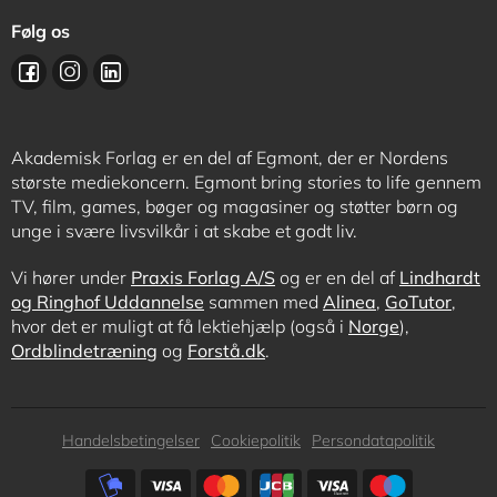
Følg os
Akademisk Forlag er en del af Egmont, der er Nordens
største mediekoncern. Egmont bring stories to life gennem
TV, film, games, bøger og magasiner og støtter børn og
unge i svære livsvilkår i at skabe et godt liv.
Vi hører under
Praxis Forlag A/S
og er en del af
Lindhardt
og Ringhof Uddannelse
sammen med
Alinea
,
GoTutor
,
hvor det er muligt at få lektiehjælp (også i
Norge
),
Ordblindetræning
og
Forstå.dk
.
Subfooter
Handelsbetingelser
Cookiepolitik
Persondatapolitik
menu
Subfooter