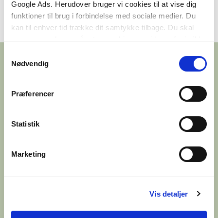
Google Ads. Herudover bruger vi cookies til at vise dig
funktioner til brug i forbindelse med sociale medier. Du
kan til enhver tid trække dit samtykke tilbage. Du skal
være opmærksom på, at vores hjemmeside muligvis ikke
fungerer optimalt, hvis du ikke accepterer cookies eller
Samtykkevalg
tilbagetrækker et samtykke.
Nødvendig
Præferencer
Statistik
Marketing
Vis detaljer