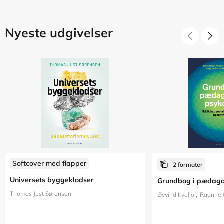
Nyeste udgivelser
Softcover med flapper
2 formater
Universets byggeklodser
Grundbog i pædago
Thomas Just Sørensen
Øyvind Kvello
Ragnheið