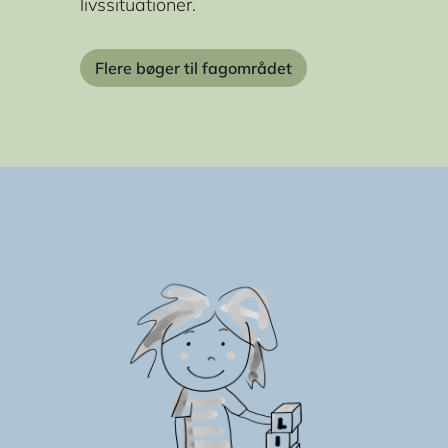
livssituationer.
Flere bøger til fagområdet