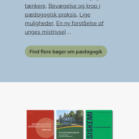
tænkere
,
Bevægelse og krop i
pædagogisk praksis
,
Lige
muligheder
,
En ny forståelse af
unges mistrivsel
...
Find flere bøger om pædagogik