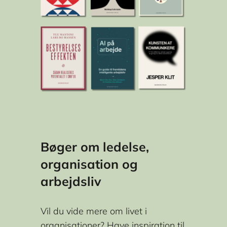
E-mail
*
Jeg er:
Jeg ønsker nyhedsmails inden for disse fagomåder:
Bøger om ledelse,
Ja tak, jeg vil gerne modtage henvendelser fra
organisation og
Akademisk Forlag via e-mail.
arbejdsliv
Henvendelserne vil indeholde markedsføring vedrørende Akademisk
Forlag relateret til forlagets udgivelser.
Vil du vide mere om livet i
Markedsføringen skræddersyes personligt til dig på baggrund af de
organisationer? Have inspiration til