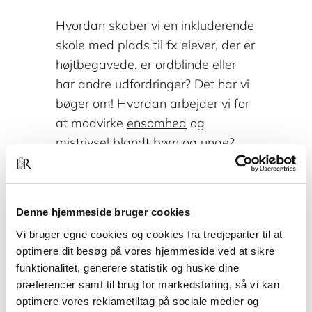
Hvordan skaber vi en
inkluderende
skole med plads til fx elever, der er
højtbegavede
,
er ordblinde
eller
har andre udfordringer? Det har vi
bøger om! Hvordan arbejder vi for
at modvirke
ensomhed
og
mistrivsel
blandt børn og unge?
Det har vi bøger om! Vi har også
samlet alle vores
bøger til dig, der
underviser i matematik
. Og på
Denne hjemmeside bruger cookies
listen finder du også
bøger til
Vi bruger egne cookies og cookies fra tredjeparter til at
læreruddannelsen
.
optimere dit besøg på vores hjemmeside ved at sikre
funktionalitet, generere statistik og huske dine
præferencer samt til brug for markedsføring, så vi kan
optimere vores reklametiltag på sociale medier og
Find flere bøger