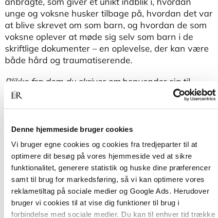
anbragte, som giver et unikt indblik i, hvordan
unge og voksne husker tilbage på, hvordan det var
at blive skrevet om som barn, og hvordan de som
voksne oplever at møde sig selv som barn i de
skriftlige dokumenter – en oplevelse, der kan være
både hård og traumatiserende.
Blikke fra dem du skriver om
henvender sig til
studerende på socialrådgiveruddannelsen. Også
færdiguddannede socialrådgivere, pædagoger,
lærere og andre, som skriver om børn og unge, får
inspiration til, hvordan man med relativt enkle greb
Denne hjemmeside bruger cookies
kan ændre på måden, man skriver om de svære
Vi bruger egne cookies og cookies fra tredjeparter til at
ting i børn og unges liv med blik for, hvordan
optimere dit besøg på vores hjemmeside ved at sikre
teksten læses af dem, man skriver om.
funktionalitet, generere statistik og huske dine præferencer
samt til brug for markedsføring, så vi kan optimere vores
Guide: Sådan skriver man i børnesager
reklametiltag på sociale medier og Google Ads. Herudover
bruger vi cookies til at vise dig funktioner til brug i
forbindelse med sociale medier. Du kan til enhver tid trække