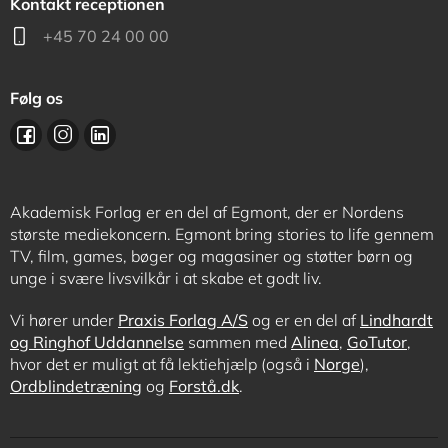
Kontakt receptionen
+45 70 24 00 00
Følg os
Akademisk Forlag er en del af Egmont, der er Nordens
største mediekoncern. Egmont bring stories to life gennem
TV, film, games, bøger og magasiner og støtter børn og
unge i svære livsvilkår i at skabe et godt liv.
Vi hører under
Praxis Forlag A/S
og er en del af
Lindhardt
og Ringhof Uddannelse
sammen med
Alinea
,
GoTutor
,
hvor det er muligt at få lektiehjælp (også i
Norge
),
Ordblindetræning
og
Forstå.dk
.