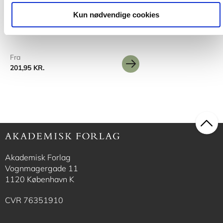
Med barnet på skulderen
Kun nødvendige cookies
Mette Larsen
Idamarie Leth Svendsen
Bettina Bruun Andersen
Fra
201,95 KR.
Akademisk Forlag
Vognmagergade 11
1120 København K
CVR 76351910