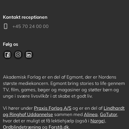
Kontakt receptionen
+45 70 24 00 00
Følg os
Akademisk Forlag er en del af Egmont, der er Nordens
største mediekoncern. Egmont bring stories to life gennem
TV, film, games, bøger og magasiner og støtter børn og
unge i svære livsvilkår i at skabe et godt liv.
Vi hører under
Praxis Forlag A/S
og er en del af
Lindhardt
og Ringhof Uddannelse
sammen med
Alinea
,
GoTutor
,
hvor det er muligt at få lektiehjælp (også i
Norge
),
Ordblindetræning
og
Forstå.dk
.