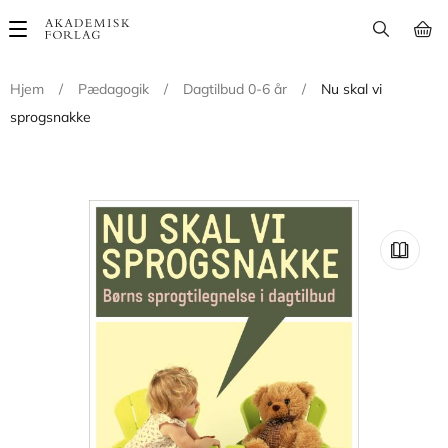
Main
navigation
Hjem
/
Pædagogik
/
Dagtilbud 0-6 år
/
Nu skal vi
sprogsnakke