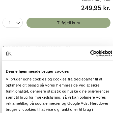
Prisen er inkl, moms
249,95 kr.
1
Tilføj til kurv
BESKRIVELSE
YDERLIGERE INFO
Som pædagog har du stor indflydelse på børns
sprogtilegnelse i hverdagens mange aktiviteter.
Denne hjemmeside bruger cookies
Nu skal vi sprogsnakke
er både en inspirerende
Vi bruger egne cookies og cookies fra tredjeparter til at
indføring i den nyeste viden om børns
optimere dit besøg på vores hjemmeside ved at sikre
sprogtilegnelse og en opslagsbog med mange
funktionalitet, generere statistik og huske dine præferencer
konkrete ideer til det sprogpædagogiske arbejde.
samt til brug for markedsføring, så vi kan optimere vores
reklametiltag på sociale medier og Google Ads. Herudover
Igennem hele bogen er der afsnit, hvor du får
bruger vi cookies til at vise dig funktioner til brug i
grundlæggende viden om sprogets grammatiske