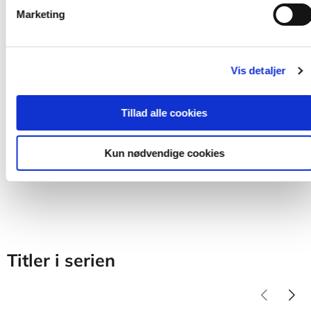
Serie
Marketing
Didaktikserien
Stig Toke Gissel
Tom Steffensen
Stine Kragholm Knudsen
Lone Wulff
Krist
Vis detaljer
Fra
Tillad alle cookies
179,95 KR.
Kun nødvendige cookies
Titler i serien