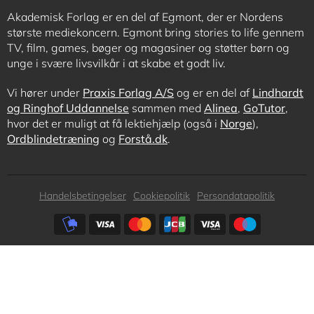
Akademisk Forlag er en del af Egmont, der er Nordens
største mediekoncern. Egmont bring stories to life gennem
TV, film, games, bøger og magasiner og støtter børn og
unge i svære livsvilkår i at skabe et godt liv.
Vi hører under
Praxis Forlag A/S
og er en del af
Lindhardt
og Ringhof Uddannelse
sammen med
Alinea
,
GoTutor
,
hvor det er muligt at få lektiehjælp (også i
Norge
),
Ordblindetræning
og
Forstå.dk
.
Subfooter
Handelsbetingelser
Cookiepolitik
Persondatapolitik
menu
Subfooter
payment
options