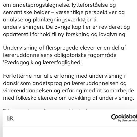
om andetsprogstilegnelse, lytteforståelse og
semantiske bølger – væsentlige perspektiver og
analyse og planlægningsværktøjer til
undervisningen. De øvrige kapitler er revideret og
opdateret i forhold til ny forskning og lovgivning.
Undervisning af flersprogede elever er en del af
læreruddannelsens obligatoriske fagområde
'Pædagogik og lærerfaglighed'.
Forfatterne har alle erfaring med undervisning i
dansk som andetsprog på læreruddannelsen og
videreuddannelsen og erfaring med at samarbejde
med folkeskolelærere om udvikling af undervisning.
Til bogen hører figurer, spilleplade og
spørgsmålskort, der alle kan downloades i PDF-
format under fanen "Downloads" på siden her.