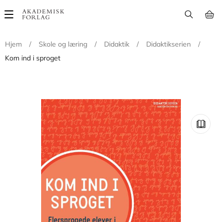
Main
navigation
Hjem
/
Skole og læring
/
Didaktik
/
Didaktikserien
/
Kom ind i sproget