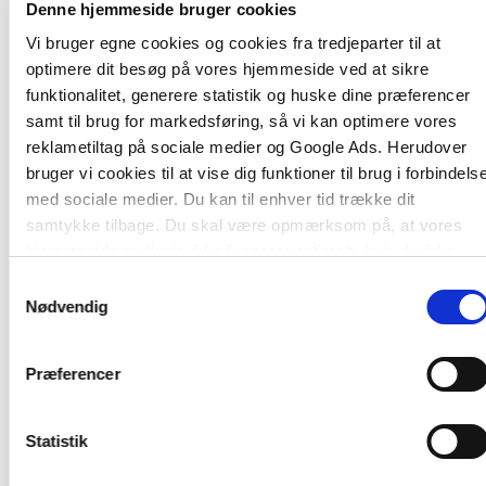
Denne hjemmeside bruger cookies
Vi bruger egne cookies og cookies fra tredjeparter til at
optimere dit besøg på vores hjemmeside ved at sikre
funktionalitet, generere statistik og huske dine præferencer
samt til brug for markedsføring, så vi kan optimere vores
reklametiltag på sociale medier og Google Ads. Herudover
bruger vi cookies til at vise dig funktioner til brug i forbindels
med sociale medier. Du kan til enhver tid trække dit
Af samme forfatter
samtykke tilbage. Du skal være opmærksom på, at vores
hjemmeside muligvis ikke fungerer optimalt, hvis du ikke
accepterer cookies eller tilbagetrækker et samtykke.
Samtykkevalg
Nødvendig
Præferencer
Statistik