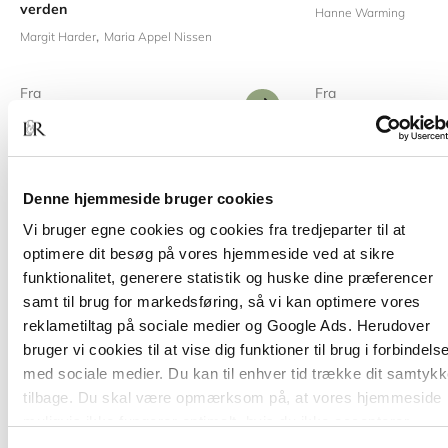
verden
Hanne Warming
Margit Harder
Maria Appel Nissen
Fra
Fra
329,95 KR.
269,00 KR.
Denne hjemmeside bruger cookies
Vi bruger egne cookies og cookies fra tredjeparter til at
optimere dit besøg på vores hjemmeside ved at sikre
funktionalitet, generere statistik og huske dine præferencer
samt til brug for markedsføring, så vi kan optimere vores
Titler i serien
reklametiltag på sociale medier og Google Ads. Herudover
bruger vi cookies til at vise dig funktioner til brug i forbindels
med sociale medier. Du kan til enhver tid trække dit samtyk
tilbage. Du skal være opmærksom på, at vores hjemmeside
muligvis ikke fungerer optimalt, hvis du ikke accepterer
cookies eller tilbagetrækker et samtykke.