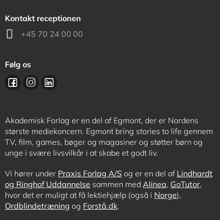
Kontakt receptionen
+45 70 24 00 00
Følg os
Akademisk Forlag er en del af Egmont, der er Nordens
største mediekoncern. Egmont bring stories to life gennem
TV, film, games, bøger og magasiner og støtter børn og
unge i svære livsvilkår i at skabe et godt liv.
Vi hører under
Praxis Forlag A/S
og er en del af
Lindhardt
og Ringhof Uddannelse
sammen med
Alinea
,
GoTutor
,
hvor det er muligt at få lektiehjælp (også i
Norge
),
Ordblindetræning
og
Forstå.dk
.