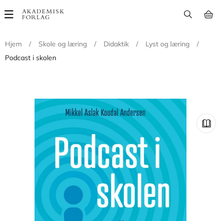
Main
navigation
Hjem
/
Skole og læring
/
Didaktik
/
Lyst og læring
/
Podcast i skolen