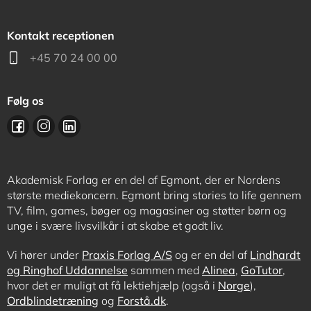
Kontakt receptionen
+45 70 24 00 00
Følg os
Akademisk Forlag er en del af Egmont, der er Nordens
største mediekoncern. Egmont bring stories to life gennem
TV, film, games, bøger og magasiner og støtter børn og
unge i svære livsvilkår i at skabe et godt liv.
Vi hører under
Praxis Forlag A/S
og er en del af
Lindhardt
og Ringhof Uddannelse
sammen med
Alinea
,
GoTutor
,
hvor det er muligt at få lektiehjælp (også i
Norge
),
Ordblindetræning
og
Forstå.dk
.