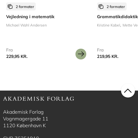
2 formater
2 formater
Vejledning i matematik
Grammatikdidaktik
Michael Wahl Andersen
Kristine Kabel
Mette Ve
Fra
Fra
229,95 KR.
219,95 KR.
Akademisk Forlag
Vognmagergade 11
1120 København K