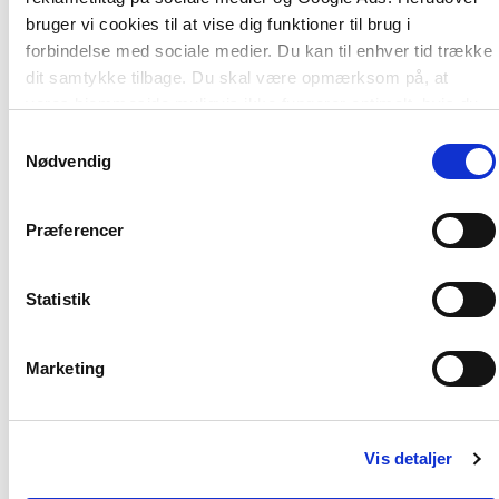
bruger vi cookies til at vise dig funktioner til brug i
forbindelse med sociale medier. Du kan til enhver tid trække
dit samtykke tilbage. Du skal være opmærksom på, at
vores hjemmeside muligvis ikke fungerer optimalt, hvis du
ikke accepterer cookies eller tilbagetrækker et samtykke.
Samtykkevalg
Nødvendig
Præferencer
Serie
2 formater
Statistik
Didaktikserien
Læseforståelsens fa
Solveig-Alma Halaas Lyster
Dorthe Carlsen
Jens Jørgen Hansen
Merete Brudholm
Michael W
Perni
Marketing
Fra
Fra
179,95 KR.
269,95 KR.
Vis detaljer