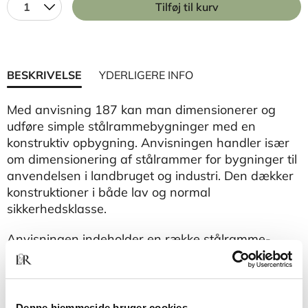
1
Tilføj til kurv
BESKRIVELSE
YDERLIGERE INFO
Med anvisning 187 kan man dimensionerer og
udføre simple stålrammebygninger med en
konstruktiv opbygning. Anvisningen handler især
om dimensionering af stålrammer for bygninger til
anvendelsen i landbruget og industri. Den dækker
konstruktioner i både lav og normal
sikkerhedsklasse.
Anvisningen indeholder en række stålramme-,
åse- og vindgittertabeller samt en række
detaljetegninger.
Rettelser til tabel 1 og 2 er placeret med links
bagest i pdf'en.
Denne hjemmeside bruger cookies