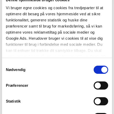
Vi bruger egne cookies og cookies fra tredjeparter til at
optimere dit besøg på vores hjemmeside ved at sikre
funktionalitet, generere statistik og huske dine
præferencer samt til brug for markedsføring, så vi kan
optimere vores reklametiltag på sociale medier og
Google Ads. Herudover bruger vi cookies til at vise dig
funktioner til brug i forbindelse med sociale medier. Du
kan til enhver tid trække dit samtykke tilbage. Du skal
Af samme forfatter
være opmærksom på, at vores hjemmeside muligvis ikke
fungerer optimalt, hvis du ikke accepterer cookies eller
Samtykkevalg
tilbagetrækker et samtykke.
Nødvendig
Præferencer
Statistik