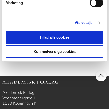
Marketing
Softcover med flapper
Anvisning 115: Stability of plate
structures
Vis detaljer
Klavs Feilberg Hansen
Mogens Buhelt
Tillad alle cookies
200,00 KR.
Kun nødvendige cookies
Akademisk Forlag
Vognmagergade 11
1120 København K