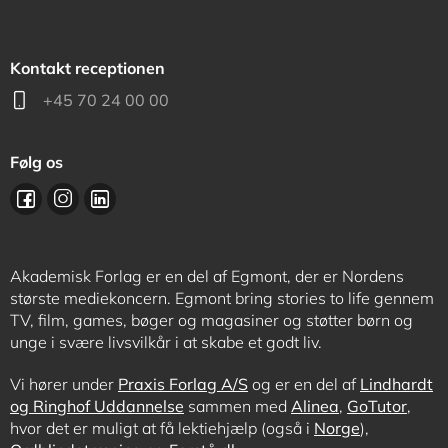
Kontakt receptionen
+45 70 24 00 00
Følg os
Akademisk Forlag er en del af Egmont, der er Nordens
største mediekoncern. Egmont bring stories to life gennem
TV, film, games, bøger og magasiner og støtter børn og
unge i svære livsvilkår i at skabe et godt liv.
Vi hører under
Praxis Forlag A/S
og er en del af
Lindhardt
og Ringhof Uddannelse
sammen med
Alinea
,
GoTutor
,
hvor det er muligt at få lektiehjælp (også i
Norge
),