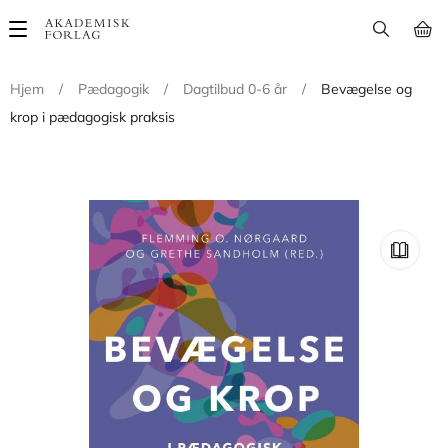
Main
navigation
Hjem
/
Pædagogik
/
Dagtilbud 0-6 år
/
Bevægelse og
krop i pædagogisk praksis