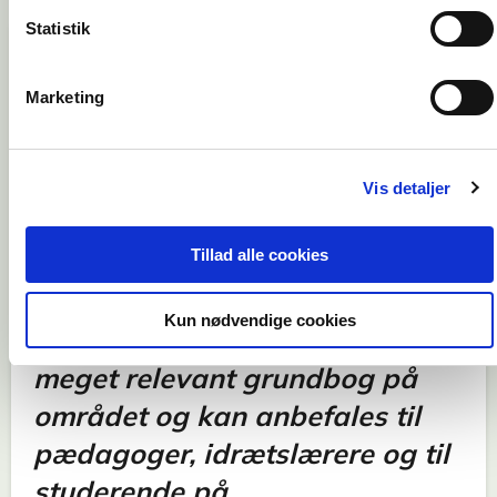
Statistik
Marketing
Bogen er yderst velskrevet og
giver anledning til diskussion
og refleksion om bevægelse,
Vis detaljer
kropsbevidsthed, livskvalitet,
Tillad alle cookies
fællesskab, mødet mellem
mennesker og læring gennem
Kun nødvendige cookies
bevægelse. Det er en god og
meget relevant grundbog på
området og kan anbefales til
pædagoger, idrætslærere og til
studerende på