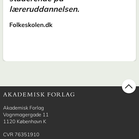
læreruddannelsen.
Folkeskolen.dk
Akademisk Forlag
Vognmagergade 11
1120 København K
CVR 76351910