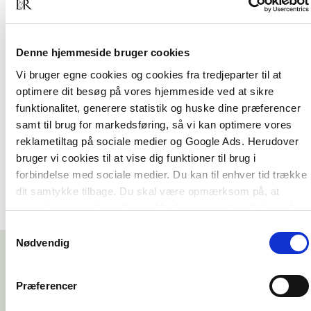
Heidi Aasborg Hjeronymus
Helle Winther
Denne hjemmeside bruger cookies
Peter Büchner Hede
Vi bruger egne cookies og cookies fra tredjeparter til at
Rasmus Qvist
optimere dit besøg på vores hjemmeside ved at sikre
funktionalitet, generere statistik og huske dine præferencer
Tina Damgaard
samt til brug for markedsføring, så vi kan optimere vores
Tina Strømsborg Jensen
reklametiltag på sociale medier og Google Ads. Herudover
bruger vi cookies til at vise dig funktioner til brug i
forbindelse med sociale medier. Du kan til enhver tid trække
dit samtykke tilbage. Du skal være opmærksom på, at
vores hjemmeside muligvis ikke fungerer optimalt, hvis du
ikke accepterer cookies eller tilbagetrækker et samtykke.
Samtykkevalg
Nødvendig
Præferencer