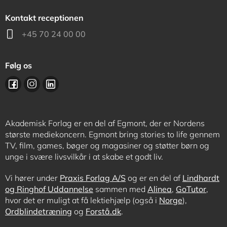
Kontakt receptionen
+45 70 24 00 00
Følg os
Akademisk Forlag er en del af Egmont, der er Nordens
største mediekoncern. Egmont bring stories to life gennem
TV, film, games, bøger og magasiner og støtter børn og
unge i svære livsvilkår i at skabe et godt liv.
Vi hører under
Praxis Forlag A/S
og er en del af
Lindhardt
og Ringhof Uddannelse
sammen med
Alinea
,
GoTutor
,
hvor det er muligt at få lektiehjælp (også i
Norge
),
Ordblindetræning
og
Forstå.dk
.